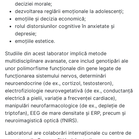
deciziei morale;
dezvoltarea reglării emoționale la adolescenți;
emoțiile și decizia economică;
rolul distorsiunilor cognitive în anxietate și
depresie;
emoțiile estetice.
Studiile din acest laborator implică metode
multidisciplinare avansate, care includ genotipări ale
unor polimorfisme funcționale din gene legate de
funcționarea sistemului nervos, determinări
neuroendocrine (de ex., cortizol, testosteron),
electrofiziologie neurovegetativă (de ex., conductanță
electrică a pielii, variație a frecvenței cardiace),
manipulări neurofarmacologice (de ex., depleție de
triptofan), EEG de mare densitate și ERP, precum și
neuroimagistică optică (fNIRS).
Laboratorul are colaborări internaționale cu centre de