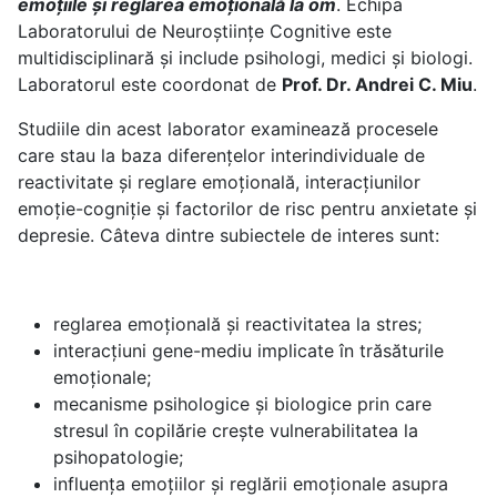
emoțiile și reglarea emoțională la om
. Echipa
Laboratorului de Neuroștiințe Cognitive este
multidisciplinară și include psihologi, medici și biologi.
Laboratorul este coordonat de
Prof. Dr. Andrei C. Miu
.
Studiile din acest laborator examinează procesele
care stau la baza diferențelor interindividuale de
reactivitate și reglare emoțională, interacțiunilor
emoție-cogniție și factorilor de risc pentru anxietate și
depresie. Câteva dintre subiectele de interes sunt:
reglarea emoțională și reactivitatea la stres;
interacțiuni gene-mediu implicate în trăsăturile
emoționale;
mecanisme psihologice și biologice prin care
stresul în copilărie crește vulnerabilitatea la
psihopatologie;
influența emoțiilor și reglării emoționale asupra