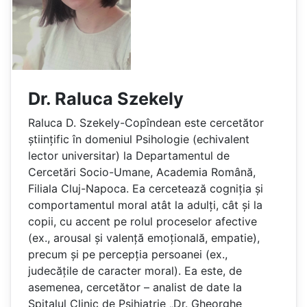
Dr. Raluca Szekely
Raluca D. Szekely-Copîndean este cercetător
științific în domeniul Psihologie (echivalent
lector universitar) la Departamentul de
Cercetări Socio-Umane, Academia Română,
Filiala Cluj-Napoca. Ea cercetează cogniția și
comportamentul moral atât la adulți, cât și la
copii, cu accent pe rolul proceselor afective
(ex., arousal și valență emoțională, empatie),
precum și pe percepția persoanei (ex.,
judecățile de caracter moral). Ea este, de
asemenea, cercetător – analist de date la
Spitalul Clinic de Psihiatrie „Dr. Gheorghe