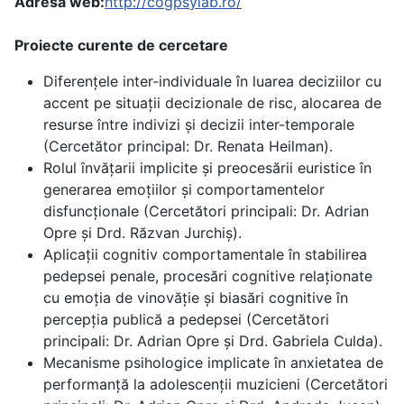
Adresa web:
http://cogpsylab.ro/
Proiecte curente de cercetare
Diferențele inter-individuale în luarea deciziilor cu
accent pe situații decizionale de risc, alocarea de
resurse între indivizi și decizii inter-temporale
(Cercetător principal: Dr. Renata Heilman).
Rolul învățarii implicite și preocesării euristice în
generarea emoțiilor și comportamentelor
disfuncționale (Cercetători principali: Dr. Adrian
Opre și Drd. Răzvan Jurchiș).
Aplicații cognitiv comportamentale în stabilirea
pedepsei penale, procesări cognitive relaționate
cu emoția de vinovăție și biasări cognitive în
percepția publică a pedepsei (Cercetători
principali: Dr. Adrian Opre și Drd. Gabriela Culda).
Mecanisme psihologice implicate în anxietatea de
performanță la adolescenții muzicieni (Cercetători