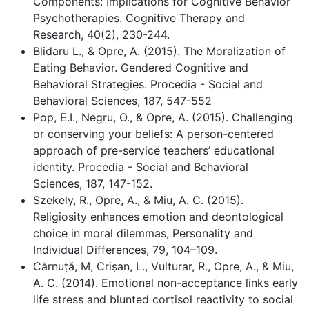
Components: Implications for Cognitive Behavior
Psychotherapies. Cognitive Therapy and
Research, 40(2), 230-244.
Blidaru L., & Opre, A. (2015). The Moralization of
Eating Behavior. Gendered Cognitive and
Behavioral Strategies. Procedia - Social and
Behavioral Sciences, 187, 547-552
Pop, E.I., Negru, O., & Opre, A. (2015). Challenging
or conserving your beliefs: A person-centered
approach of pre-service teachers’ educational
identity. Procedia - Social and Behavioral
Sciences, 187, 147-152.
Szekely, R., Opre, A., & Miu, A. C. (2015).
Religiosity enhances emotion and deontological
choice in moral dilemmas, Personality and
Individual Differences, 79, 104–109.
Cărnuță, M, Crișan, L., Vulturar, R., Opre, A., & Miu,
A. C. (2014). Emotional non-acceptance links early
life stress and blunted cortisol reactivity to social