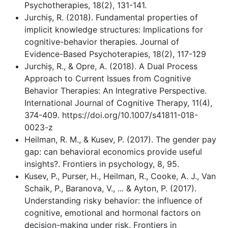
Psychotherapies, 18(2), 131-141.
Jurchiș, R. (2018). Fundamental properties of
implicit knowledge structures: Implications for
cognitive-behavior therapies. Journal of
Evidence-Based Psychoterapies, 18(2), 117-129
Jurchiș, R., & Opre, A. (2018). A Dual Process
Approach to Current Issues from Cognitive
Behavior Therapies: An Integrative Perspective.
International Journal of Cognitive Therapy, 11(4),
374-409. https://doi.org/10.1007/s41811-018-
0023-z
Heilman, R. M., & Kusev, P. (2017). The gender pay
gap: can behavioral economics provide useful
insights?. Frontiers in psychology, 8, 95.
Kusev, P., Purser, H., Heilman, R., Cooke, A. J., Van
Schaik, P., Baranova, V., ... & Ayton, P. (2017).
Understanding risky behavior: the influence of
cognitive, emotional and hormonal factors on
decision-making under risk. Frontiers in