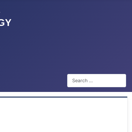
GY
Search