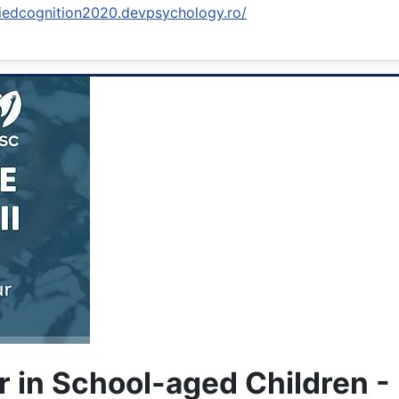
iedcognition2020.devpsychology.ro/
r in School-aged Children 